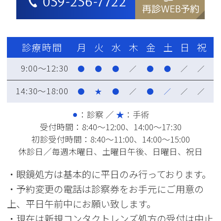
059-256-7722
再診WEB予約
診療時間
月
火
水
木
金
土
日
祝
9:00～12:30
●
●
●
／
●
●
／
／
14:30～18:00
●
★
●
／
●
／
／
／
⚫︎
：診察 ／
★
：手術
受付時間：8:40～12:00、14:00～17:30
初診受付時間：8:40～11:00、14:00～15:00
休診日／毎週木曜日、土曜日午後、日曜日、祝日
・眼鏡処方は基本的に平日のみ行っております。
・予約変更の電話は診察券をお手元にご用意の
上、平日午前中にお願い致します。
・現在は新規コンタクトレンズ処方の受付は中止