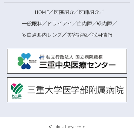
HOME
医院紹介
医師紹介
一般眼科
ドライアイ
白内障
緑内障
多焦点眼内レンズ
美容診療
採用情報
© fukukitaeye.com